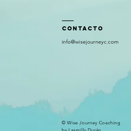
ContactO
info@wisejourneyc.com
© Wise Journey Coaching
by Lasmilly Durán