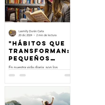
Lasmilly Durán Caita
20 dic 2024
2 min de lectura
"Hábitos que
Transforman:
Pequeños
Cambios,
En nuestra vida diaria, son los
Grandes
pequeños cambios los que marcan la
diferencia. Adoptar nuevos hábitos
Resultados"
puede parecer un desafío, pero con...